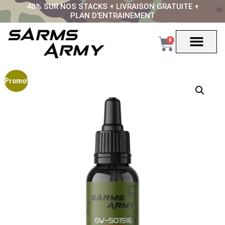
40% SUR NOS STACKS + LIVRAISON GRATUITE +
PLAN D'ENTRAINEMENT
0
Nos Sarms
Nos Stacks
Nos meilleurs vende
Promo!