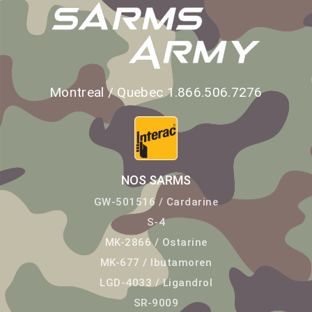
Montreal / Quebec 1.866.506.7276
NOS SARMS
GW-501516 / Cardarine
S-4
MK-2866 / Ostarine
MK-677 / Ibutamoren
LGD-4033 / Ligandrol
SR-9009