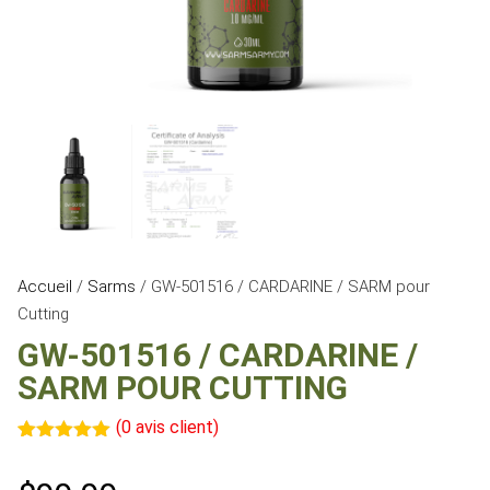
Accueil
/
Sarms
/ GW-501516 / CARDARINE / SARM pour
Cutting
GW-501516 / CARDARINE /
SARM POUR CUTTING
(
0
avis client)
Noté
1
5.00
sur 5
basé sur