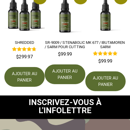
SHREDDED
SR-9009 / STENABOLIC
MK 677 / IBUTAMOREN
/ SARM POUR CUTTING
SARM
$
99.99
Note
$
299.97
Note
4.67
$
99.99
5.00
sur 5
sur 5
AJOUTER AU
AJOUTER AU
PANIER
AJOUTER AU
PANIER
PANIER
INSCRIVEZ-VOUS À
L'INFOLETTRE