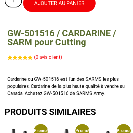
AJOUTER AU PANIER
GW-501516 / CARDARINE /
SARM pour Cutting
(
0
avis client)
Noté
1
5.00
sur 5
basé sur
Cardarine ou GW-501516 est l’un des SARMS les plus
notation
client
populaires. Cardarine de la plus haute qualité à vendre au
Canada. Achetez GW-501516 de SARMS Army.
PRODUITS SIMILAIRES
Promo!
Promo!
Promo!