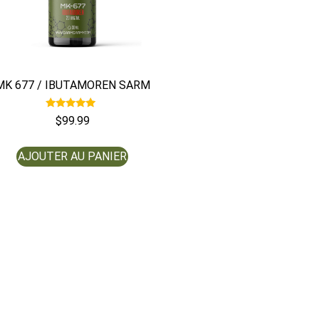
MK 677 / IBUTAMOREN SARM
Note
$
99.99
5.00
sur 5
AJOUTER AU PANIER