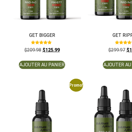
GET BIGGER
GET RIP
Note
Note
$
209.98
$
125.99
$
299.97
$
1
5.00
5.00
sur 5
sur 5
AJOUTER AU PANIER
AJOUTER AU
Promo!